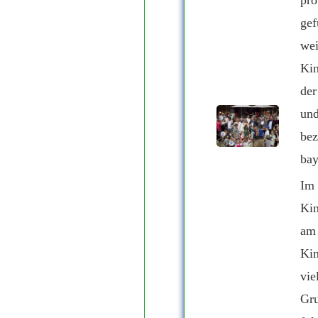
pro
gef
wei
Kin
der
und
bez
bay
Im 
Kin
am 
Kin
vie
Gru