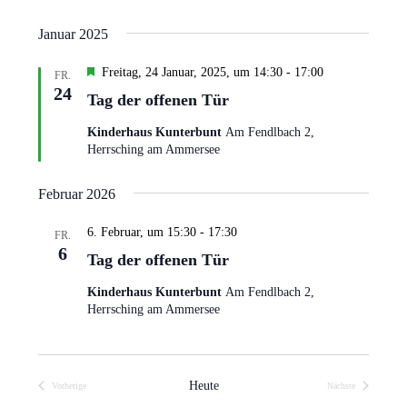
i
S
c
u
Januar 2025
h
c
H
Freitag, 24 Januar, 2025, um 14:30
-
17:00
FR.
t
h
e
24
Tag der offenen Tür
e
r
e
v
n
Kinderhaus Kunterbunt
Am Fendlbach 2,
u
o
Herrsching am Ammersee
-
r
n
g
N
e
Februar 2026
d
a
h
A
o
v
6. Februar, um 15:30
-
17:30
FR.
b
n
6
i
Tag der offenen Tür
e
s
n
g
Kinderhaus Kunterbunt
Am Fendlbach 2,
i
a
Herrsching am Ammersee
c
t
h
i
o
t
Heute
Vorherige
Nächste
Veranstaltungen
Veranstaltungen