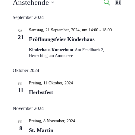
Anstehende
V
V
S
L
u
e
e
i
D
c
s
September 2024
r
r
h
a
t
a
e
a
e
Samstag, 21 September, 2024, um 14:00
-
18:00
t
SA.
n
21
n
Eröffnungsfeier Kinderhaus
u
s
s
Kinderhaus Kunterbunt
Am Fendlbach 2,
m
t
t
Herrsching am Ammersee
w
a
a
l
ä
Oktober 2024
l
t
h
t
Freitag, 11 Oktober, 2024
FR.
u
l
11
u
Herbstfest
n
e
n
g
n
November 2024
g
A
.
e
n
Freitag, 8 November, 2024
FR.
8
n
s
St. Martin